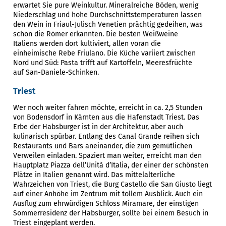
erwartet Sie pure Weinkultur. Mineralreiche Böden, wenig
Niederschlag und hohe Durchschnittstemperaturen lassen
den Wein in Friaul-Julisch Venetien prächtig gedeihen, was
schon die Römer erkannten. Die besten Weißweine
Italiens werden dort kultiviert, allen voran die
einheimische Rebe Friulano. Die Küche variiert zwischen
Nord und Süd: Pasta trifft auf Kartoffeln, Meeresfrüchte
auf San-Daniele-Schinken.
Triest
Wer noch weiter fahren möchte, erreicht in ca. 2,5 Stunden
von Bodensdorf in Kärnten aus die Hafenstadt Triest. Das
Erbe der Habsburger ist in der Architektur, aber auch
kulinarisch spürbar. Entlang des Canal Grande reihen sich
Restaurants und Bars aneinander, die zum gemütlichen
Verweilen einladen. Spaziert man weiter, erreicht man den
Hauptplatz Piazza dell’Unità d’Italia, der einer der schönsten
Plätze in Italien genannt wird. Das mittelalterliche
Wahrzeichen von Triest, die Burg Castello die San Giusto liegt
auf einer Anhöhe im Zentrum mit tollem Ausblick. Auch ein
Ausflug zum ehrwürdigen Schloss Miramare, der einstigen
Sommerresidenz der Habsburger, sollte bei einem Besuch in
Triest eingeplant werden.