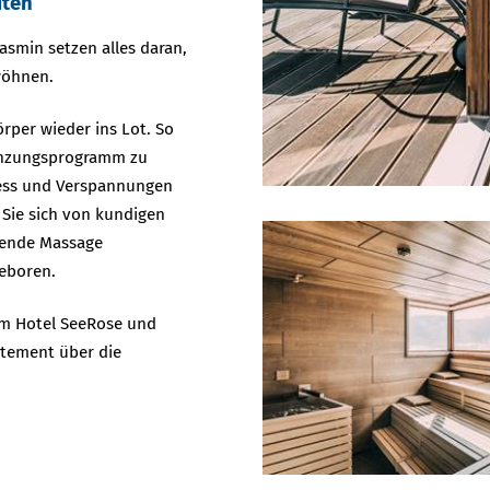
iten
asmin setzen alles daran,
wöhnen.
örper wieder ins Lot. So
gänzungsprogramm zu
tress und Verspannungen
Sie sich von kundigen
rende Massage
geboren.
 im Hotel SeeRose und
rtement über die