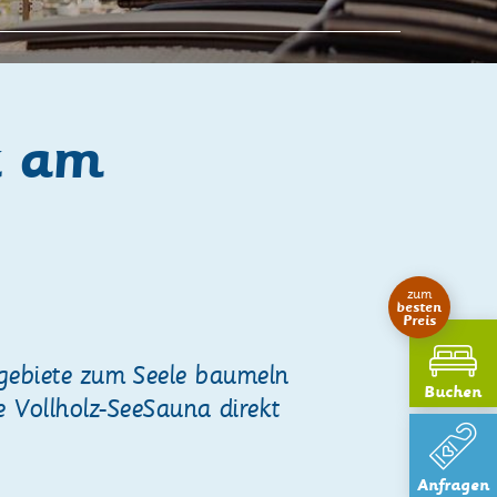
k am
zum
besten
Preis
gsgebiete zum Seele baumeln
Buchen
 Vollholz-SeeSauna direkt
Anfragen