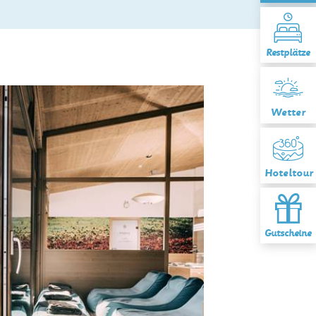
Restplätze
Wetter
Hoteltour
Gutscheine