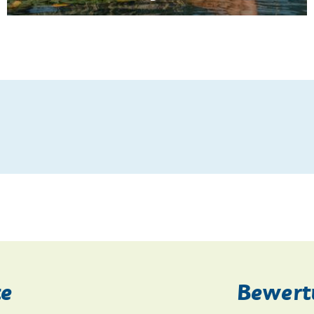
te
Bewert