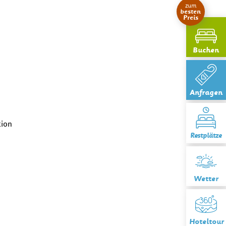
zum
besten
Preis
Buchen
Anfragen
tion
Restplätze
Wetter
Hoteltour