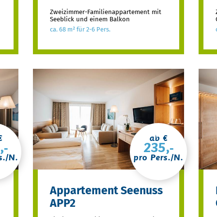
Zweizimmer-Familienappartement mit
Seeblick und einem Balkon
ca. 68 m² für 2-6 Pers.
€
ab €
,-
235,-
s./N.
pro Pers./N.
Appartement Seenuss
APP2