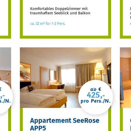
Komfortables Doppelzimmer mit
traumhaftem Seeblick und Balkon
ca. 32 m² für 1-2 Pers.
€
ab €
,-
425,-
s./N.
pro Pers./N.
Appartement SeeRose
APP5