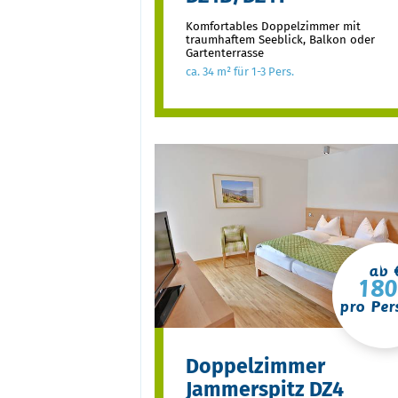
Komfortables Doppelzimmer mit
traumhaftem Seeblick, Balkon oder
Gartenterrasse
ca. 34 m² für 1-3 Pers.
ab 
180
pro Per
Doppelzimmer
Jammerspitz DZ4