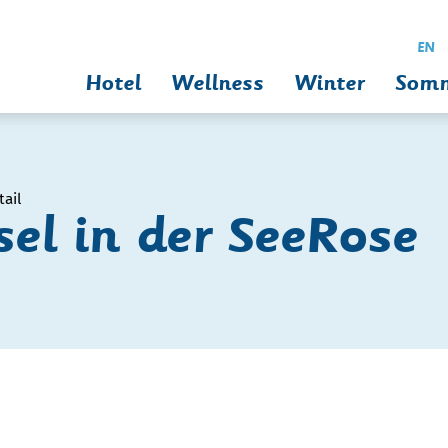
EN
Hotel
Wellness
Winter
Som
ail
el in der SeeRose