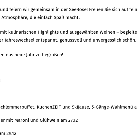
und feiern wir gemeinsam in der SeeRose! Freuen Sie sich auf fein
e Atmosphäre, die einfach Spaß macht.
 mit kulinarischen Highlights und ausgewählten Weinen – beglei
 der Jahreswechsel entspannt, genussvoll und unvergesslich schön.
en das neue Jahr zu begrüßen!
t
schlemmerbuffet, KuchenZEIT und Skijause, 5-Gänge-Wahlmenü 
er mit Maroni und Glühwein am 27.12
m 29.12