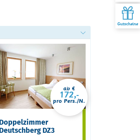
Gutscheine
ab €
172,-
pro Pers./N.
Doppelzimmer
Deutschberg DZ3