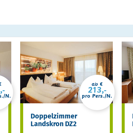
€
ab €
,-
213,-
s./N.
pro Pers./N.
Doppelzimmer
Landskron DZ2